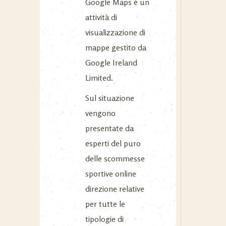
Google Maps è un
attività di
visualizzazione di
mappe gestito da
Google Ireland
Limited.
Sul situazione
vengono
presentate da
esperti del puro
delle scommesse
sportive online
direzione relative
per tutte le
tipologie di