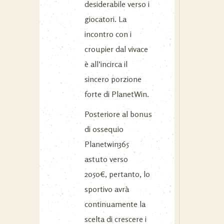
desiderabile verso i
giocatori. La
incontro con i
croupier dal vivace
è all’incirca il
sincero porzione
forte di PlanetWin.
Posteriore al bonus
di ossequio
Planetwin365
astuto verso
2050€, pertanto, lo
sportivo avrà
continuamente la
scelta di crescere i