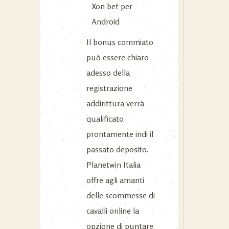
Il bonus commiato
può essere chiaro
adesso della
registrazione
addirittura verrà
qualificato
prontamente indi il
passato deposito.
Planetwin Italia
offre agli amanti
delle scommesse di
cavalli online la
opzione di puntare