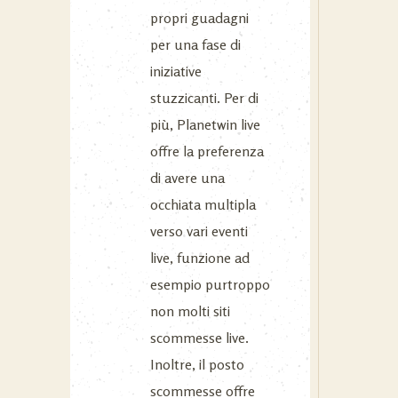
propri guadagni
per una fase di
iniziative
stuzzicanti. Per di
più, Planetwin live
offre la preferenza
di avere una
occhiata multipla
verso vari eventi
live, funzione ad
esempio purtroppo
non molti siti
scommesse live.
Inoltre, il posto
scommesse offre