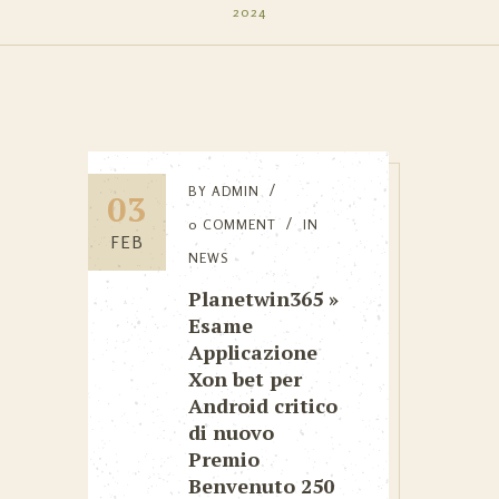
2024
BY
ADMIN
03
0 COMMENT
IN
FEB
NEWS
Planetwin365 »
Esame
Applicazione
Xon bet per
Android critico
di nuovo
Premio
Benvenuto 250