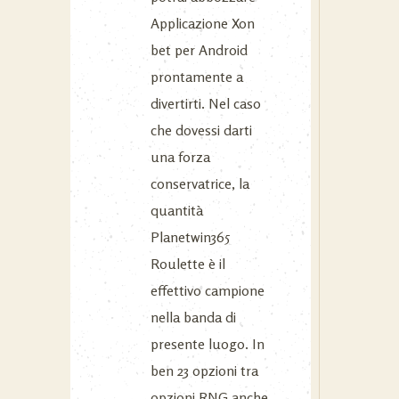
Applicazione Xon
bet per Android
prontamente a
divertirti. Nel caso
che dovessi darti
una forza
conservatrice, la
quantità
Planetwin365
Roulette è il
effettivo campione
nella banda di
presente luogo.
In
ben 23 opzioni tra
opzioni RNG anche