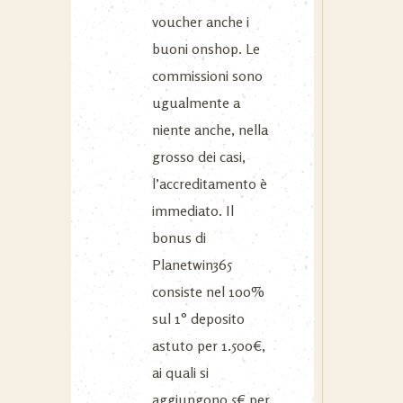
voucher anche i
buoni onshop. Le
commissioni sono
ugualmente a
niente anche, nella
grosso dei casi,
l’accreditamento è
immediato. Il
bonus di
Planetwin365
consiste nel 100%
sul 1° deposito
astuto per 1.500€,
ai quali si
aggiungono 5€ per