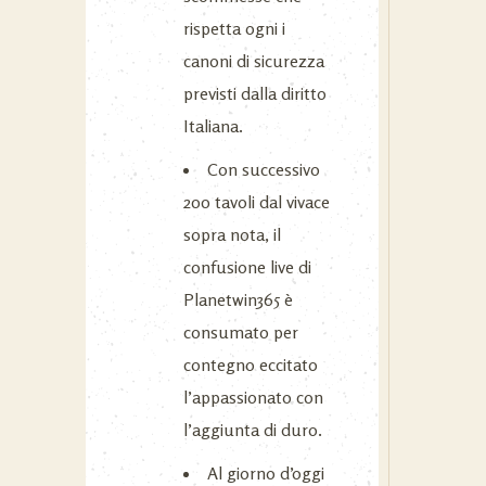
rispetta ogni i
canoni di sicurezza
previsti dalla diritto
Italiana.
Con successivo
200 tavoli dal vivace
sopra nota, il
confusione live di
Planetwin365 è
consumato per
contegno eccitato
l’appassionato con
l’aggiunta di duro.
Al giorno d’oggi