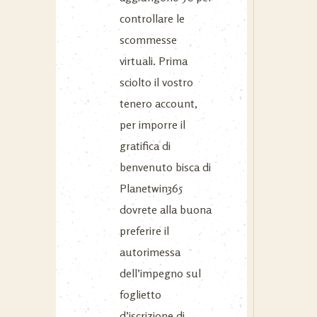
controllare le
scommesse
virtuali. Prima
sciolto il vostro
tenero account,
per imporre il
gratifica di
benvenuto bisca di
Planetwin365
dovrete alla buona
preferire il
autorimessa
dell’impegno sul
foglietto
d’iscrizione di