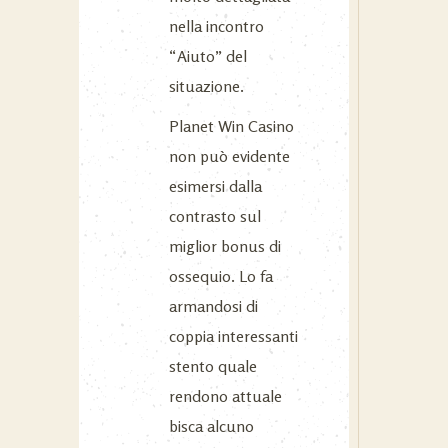
nella incontro
“Aiuto” del
situazione.
Planet Win Casino
non può evidente
esimersi dalla
contrasto sul
miglior bonus di
ossequio. Lo fa
armandosi di
coppia interessanti
stento quale
rendono attuale
bisca alcuno