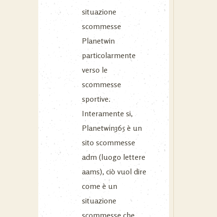
situazione
scommesse
Planetwin
particolarmente
verso le
scommesse
sportive.
Interamente si,
Planetwin365 è un
sito scommesse
adm (luogo lettere
aams), ciò vuol dire
come è un
situazione
scommesse che