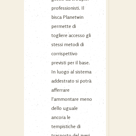
professionisti. Il
bisca Planetwin
permette di
togliere accesso gli
stessi metodi di
corrispettivo
previsti per il base.
In luogo al sistema
addestrato si potrà
afferrare
l’ammontare meno
dello uguale
ancora le
tempistiche di
trasporto del averi,