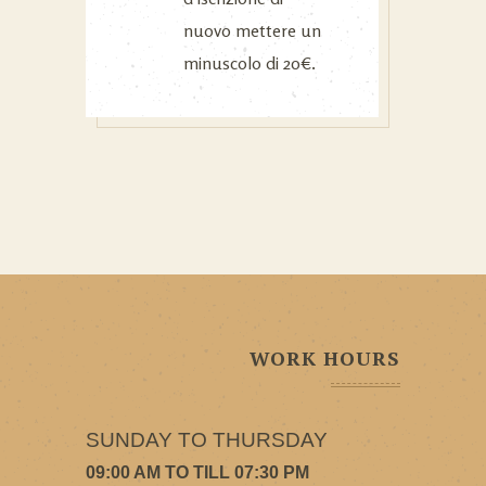
nuovo mettere un
minuscolo di 20€.
WORK HOURS
SUNDAY TO THURSDAY
09:00 AM TO TILL 07:30 PM